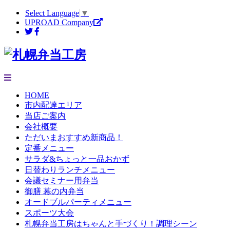
Select Language
▼
UPROAD Company
HOME
市内配達エリア
当店ご案内
会社概要
ただいまおすすめ新商品！
定番メニュー
サラダ&ちょっと一品おかず
日替わりランチメニュー
会議セミナー用弁当
御膳 幕の内弁当
オードブルパーティメニュー
スポーツ大会
札幌弁当工房はちゃんと手づくり！調理シーン