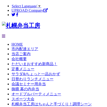
Select Language
▼
UPROAD Company
HOME
市内配達エリア
当店ご案内
会社概要
ただいまおすすめ新商品！
定番メニュー
サラダ&ちょっと一品おかず
日替わりランチメニュー
会議セミナー用弁当
御膳 幕の内弁当
オードブルパーティメニュー
スポーツ大会
札幌弁当工房はちゃんと手づくり！調理シーン