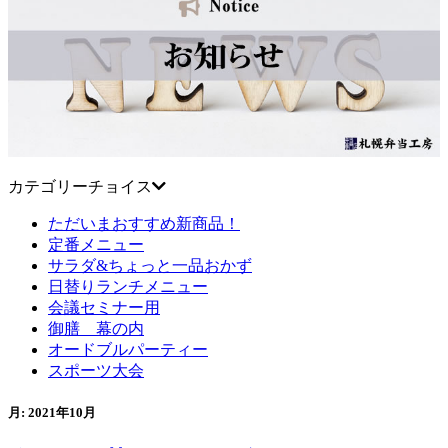
カテゴリーチョイス
ただいまおすすめ新商品！
定番メニュー
サラダ&ちょっと一品おかず
日替りランチメニュー
会議セミナー用
御膳 幕の内
オードブルパーティー
スポーツ大会
月:
2021年10月