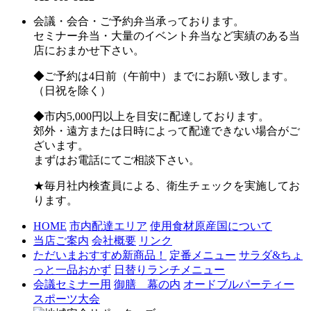
会議・会合・ご予約弁当承っております。
セミナー弁当・大量のイベント弁当など実績のある当
店におまかせ下さい。
◆ご予約は4日前（午前中）までにお願い致します。
（日祝を除く）
◆市内5,000円以上を目安に配達しております。
郊外・遠方または日時によって配達できない場合がご
ざいます。
まずはお電話にてご相談下さい。
★毎月社内検査員による、衛生チェックを実施してお
ります。
HOME
市内配達エリア
使用食材原産国について
当店ご案内
会社概要
リンク
ただいまおすすめ新商品！
定番メニュー
サラダ&ちょ
っと一品おかず
日替りランチメニュー
会議セミナー用
御膳 幕の内
オードブルパーティー
スポーツ大会