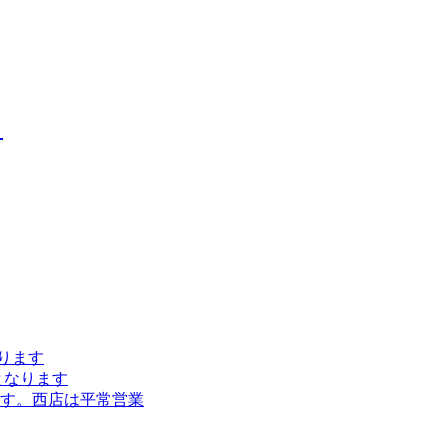
。
なります
となります
ます。西店は平常営業