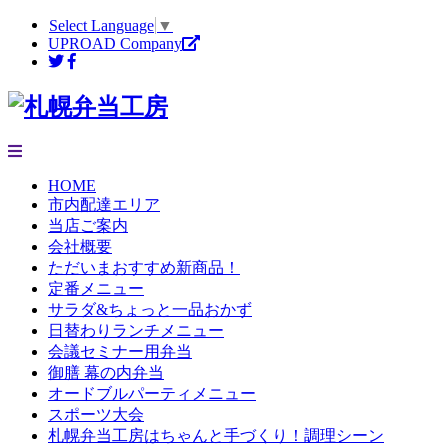
Select Language
▼
UPROAD Company
HOME
市内配達エリア
当店ご案内
会社概要
ただいまおすすめ新商品！
定番メニュー
サラダ&ちょっと一品おかず
日替わりランチメニュー
会議セミナー用弁当
御膳 幕の内弁当
オードブルパーティメニュー
スポーツ大会
札幌弁当工房はちゃんと手づくり！調理シーン