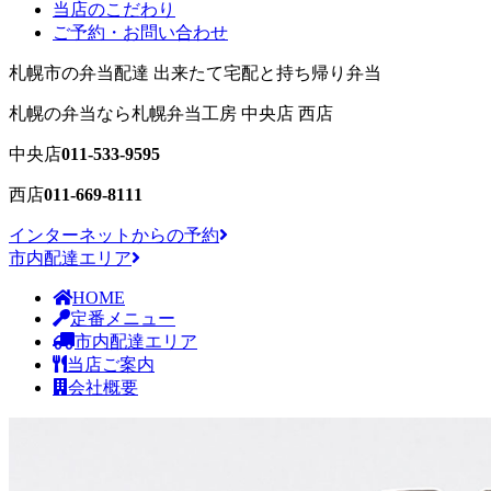
当店のこだわり
ご予約・お問い合わせ
札幌市の弁当配達 出来たて宅配と持ち帰り弁当
札幌の弁当
なら札幌弁当工房 中央店 西店
中央店
011-533-9595
西店
011-669-8111
インターネットからの予約
市内配達エリア
HOME
定番メニュー
市内配達エリア
当店ご案内
会社概要