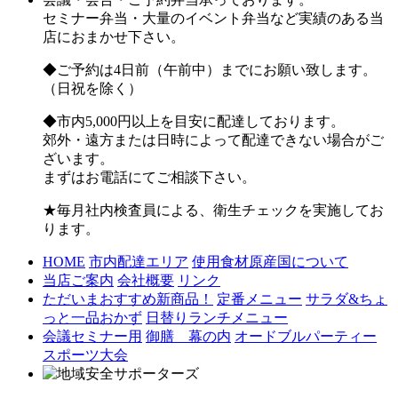
セミナー弁当・大量のイベント弁当など実績のある当
店におまかせ下さい。
◆ご予約は4日前（午前中）までにお願い致します。
（日祝を除く）
◆市内5,000円以上を目安に配達しております。
郊外・遠方または日時によって配達できない場合がご
ざいます。
まずはお電話にてご相談下さい。
★毎月社内検査員による、衛生チェックを実施してお
ります。
HOME
市内配達エリア
使用食材原産国について
当店ご案内
会社概要
リンク
ただいまおすすめ新商品！
定番メニュー
サラダ&ちょ
っと一品おかず
日替りランチメニュー
会議セミナー用
御膳 幕の内
オードブルパーティー
スポーツ大会