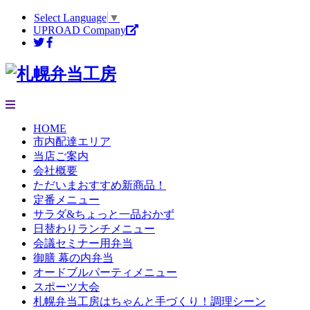
Select Language
▼
UPROAD Company
HOME
市内配達エリア
当店ご案内
会社概要
ただいまおすすめ新商品！
定番メニュー
サラダ&ちょっと一品おかず
日替わりランチメニュー
会議セミナー用弁当
御膳 幕の内弁当
オードブルパーティメニュー
スポーツ大会
札幌弁当工房はちゃんと手づくり！調理シーン