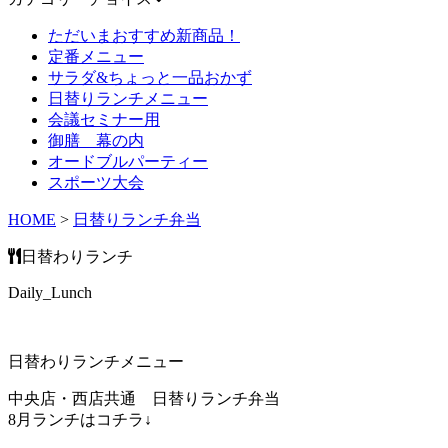
ただいまおすすめ新商品！
定番メニュー
サラダ&ちょっと一品おかず
日替りランチメニュー
会議セミナー用
御膳 幕の内
オードブルパーティー
スポーツ大会
HOME
>
日替りランチ弁当
日替わりランチ
Daily_Lunch
日替わりランチメニュー
中央店・西店共通 日替りランチ弁当
8月ランチはコチラ↓