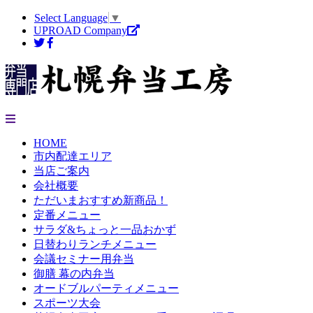
Select Language
▼
UPROAD Company
HOME
市内配達エリア
当店ご案内
会社概要
ただいまおすすめ新商品！
定番メニュー
サラダ&ちょっと一品おかず
日替わりランチメニュー
会議セミナー用弁当
御膳 幕の内弁当
オードブルパーティメニュー
スポーツ大会