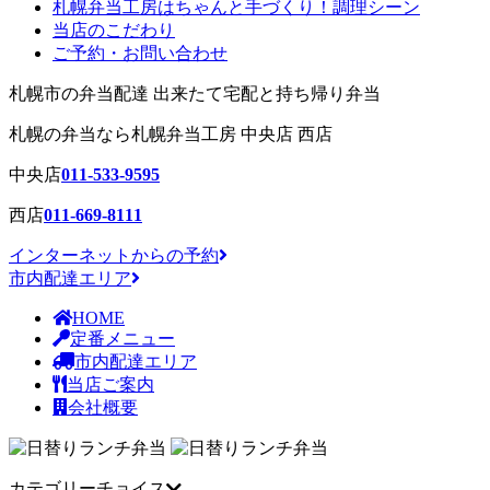
札幌弁当工房はちゃんと手づくり！調理シーン
当店のこだわり
ご予約・お問い合わせ
札幌市の弁当配達 出来たて宅配と持ち帰り弁当
札幌の弁当
なら札幌弁当工房 中央店 西店
中央店
011-533-9595
西店
011-669-8111
インターネットからの予約
市内配達エリア
HOME
定番メニュー
市内配達エリア
当店ご案内
会社概要
カテゴリーチョイス