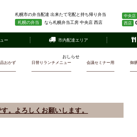
札幌市の弁当配達 出来たて宅配と持ち帰り弁当
中央店
札幌の弁当
なら札幌弁当工房 中央店 西店
西店
ュー
市内配達エリア
一品おかず
日替りランチメニュー
会議セミナー用
御
です。よろしくお願いします。