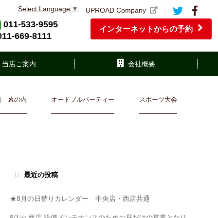
Select Language
▼
UPROAD Company
011-533-9595
インターネットからの予約
011-669-8111
当店ご案内
会社概要
膳 幕の内
オードブルパーティー
スポーツ大会
最近の投稿
★8月の日替りカレンダー 中央店・西店共通
8/1㈯ 西店 設備メンテナンスのためお昼だけの営業となり